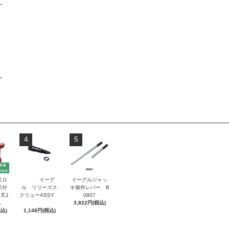
4
5
爪ロ
イーグ
イーグルジャッ
爪付
ル リリーズス
キ操作レバー B
爪1
クリューASSY
0807
L
3,822円(税込)
税込)
1,148円(税込)