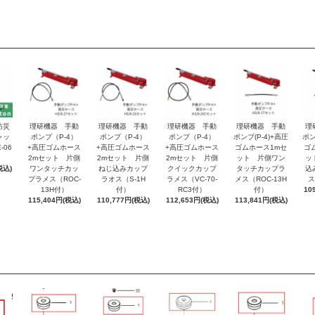
防災
理研機器 手動
理研機器 手動
理研機器 手動
理研機器 手動
理
ャッ
ポンプ（P-4）
ポンプ（P-4）
ポンプ（P-4）
ポンプ(P-4)+高圧
ポン
-06
+高圧ゴムホース
+高圧ゴムホース
+高圧ゴムホース
ゴムホース1mセ
ゴ
2mセット 片側
2mセット 片側
2mセット 片側
ット 片側ワン
ッ
税込)
ワンタッチカッ
ねじ込みカップ
クイックカップ
タッチカップラ
込
プラメス（ROC-
ラオス（S-1H
ラメス（VC-70-
メス（ROC-13H
ス
13H付）
付）
RC3付）
付）
10
115,404円(税込)
110,777円(税込)
112,653円(税込)
113,841円(税込)