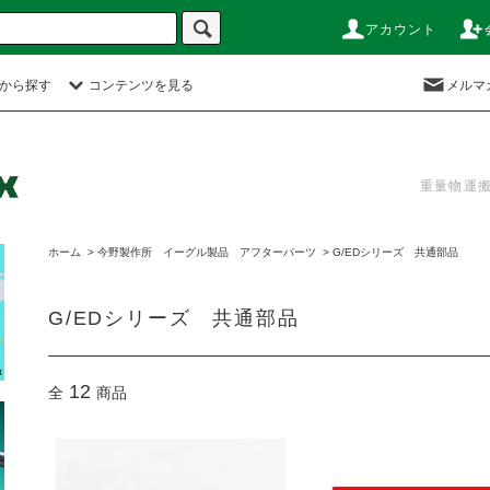
アカウント
から探す
コンテンツを見る
メルマ
重量物運
ホーム
>
今野製作所 イーグル製品 アフターパーツ
>
G/EDシリーズ 共通部品
G/EDシリーズ 共通部品
12
全
商品