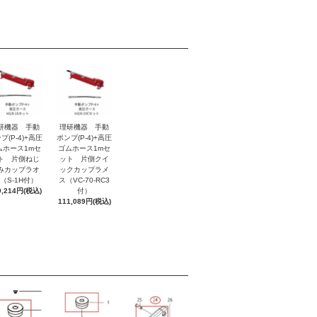
研機器 手動
理研機器 手動
プ(P-4)+高圧
ポンプ(P-4)+高圧
ムホース1mセ
ゴムホース1mセ
ト 片側ねじ
ット 片側クイ
みカップラオ
ックカップラメ
（S-1H付）
ス（VC-70-RC3
9,214円(税込)
付）
111,089円(税込)