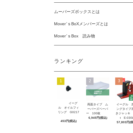
ムーバーズボックスとは
Mover’ｓBoXメンバーズとは
Mover’ｓBox 読み物
ランキング
1
2
3
イーグ
両面タイプ ム
イーグル 
ル オイルフィ
ーバーズペーパ
ングタイプ
リング G0217
ー 100枚
きジャッキ 
6,945円(税込)
t E-030
453円(税込)
57,803円(