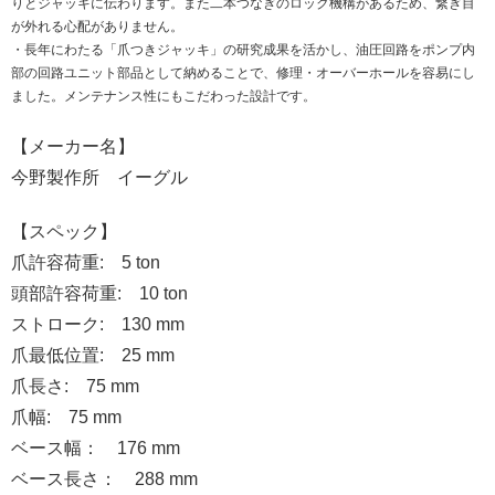
りとジャッキに伝わります。また二本つなぎのロック機構があるため、繋ぎ目
が外れる心配がありません。
・長年にわたる「爪つきジャッキ」の研究成果を活かし、油圧回路をポンプ内
部の回路ユニット部品として納めることで、修理・オーバーホールを容易にし
ました。メンテナンス性にもこだわった設計です。
【メーカー名】
今野製作所 イーグル
【スペック】
爪許容荷重: 5 ton
頭部許容荷重: 10 ton
ストローク: 130 mm
爪最低位置: 25 mm
爪長さ: 75 mm
爪幅: 75 mm
ベース幅： 176 mm
ベース長さ： 288 mm