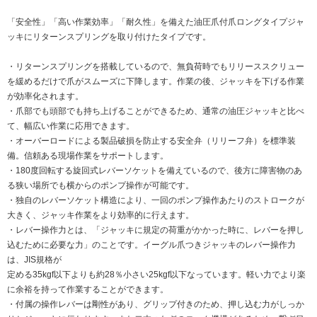
「安全性」「高い作業効率」「耐久性」を備えた油圧爪付爪ロングタイプジャ
ッキにリターンスプリングを取り付けたタイプです。
・リターンスプリングを搭載しているので、無負荷時でもリリーススクリュー
を緩めるだけで爪がスムーズに下降します。作業の後、ジャッキを下げる作業
が効率化されます。
・爪部でも頭部でも持ち上げることができるため、通常の油圧ジャッキと比べ
て、幅広い作業に応用できます。
・オーバーロードによる製品破損を防止する安全弁（リリーフ弁）を標準装
備。信頼ある現場作業をサポートします。
・180度回転する旋回式レバーソケットを備えているので、後方に障害物のあ
る狭い場所でも横からのポンプ操作が可能です。
・独自のレバーソケット構造により、一回のポンプ操作あたりのストロークが
大きく、ジャッキ作業をより効率的に行えます。
・レバー操作力とは、「ジャッキに規定の荷重がかかった時に、レバーを押し
込むために必要な力」のことです。イーグル爪つきジャッキのレバー操作力
は、JIS規格が
定める35kgf以下よりも約28％小さい25kgf以下なっています。軽い力でより楽
に余裕を持って作業することができます。
・付属の操作レバーは剛性があり、グリップ付きのため、押し込む力がしっか