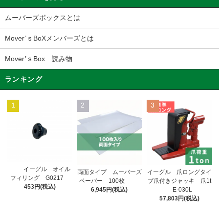
ムーバーズボックスとは
Mover’ｓBoXメンバーズとは
Mover’ｓBox 読み物
ランキング
1
2
3
イーグル オイル
両面タイプ ムーバーズ
イーグル 爪ロングタイ
フィリング G0217
ペーパー 100枚
プ爪付きジャッキ 爪1t
453円(税込)
6,945円(税込)
E-030L
57,803円(税込)