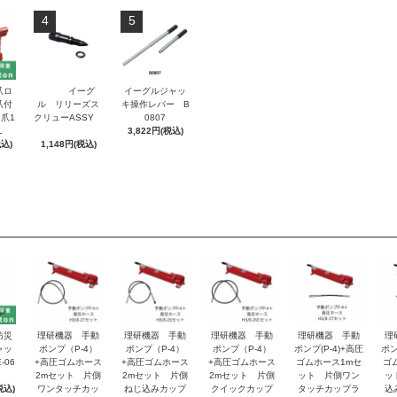
4
5
爪ロ
イーグ
イーグルジャッ
爪付
ル リリーズス
キ操作レバー B
爪1
クリューASSY
0807
L
3,822円(税込)
税込)
1,148円(税込)
防災
理研機器 手動
理研機器 手動
理研機器 手動
理研機器 手動
理
ャッ
ポンプ（P-4）
ポンプ（P-4）
ポンプ（P-4）
ポンプ(P-4)+高圧
ポン
-06
+高圧ゴムホース
+高圧ゴムホース
+高圧ゴムホース
ゴムホース1mセ
ゴ
2mセット 片側
2mセット 片側
2mセット 片側
ット 片側ワン
ッ
税込)
ワンタッチカッ
ねじ込みカップ
クイックカップ
タッチカップラ
込