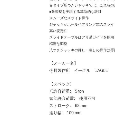
台タイプ爪つきジャッキでは、これらの
■微調整を実現する革新的な設計
スムーズなスライド操作
ジャッキがボールベアリング式のスライ
高い安定性
スライドテーブルはアリ溝ガイドを採用
精密な調整
爪つきジャッキの押し・戻しの操作は専
【メーカー名】
今野製作所 イーグル EAGLE
【スペック】
爪許容荷重: 5 ton
頭部許容荷重: 使用不可
ストローク: 63 mm
送り幅: 100 mm