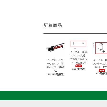
新着商品
イーグル G-16
0～G-200共通
六角穴付きボル
イーグル パワ
イーグル G
ト M825-UN
ーウェッジ 手
Dシリーズ
動ポンプ KB-0
ボルト E07
453円(税込)
7W
453円(税込
189,335円(税込)