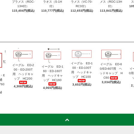
プラメス（ROC-
ラオス（S-1H
ラメス（VC-70-
メス（ROC-13H
ス
13H付）
付）
RC3付）
付）
10
115,404円(税込)
110,777円(税込)
112,653円(税込)
113,841円(税込)
イーグル ED-1
イーグル ED-6
イーグル ED-2
イーグル ED-1
00・ED-100T
0/ED-60T用 ヘ
イ
00・ED-200T
60・ED-160T
用 ヘッドキャ
ッドキャップ H
0
用 ヘッドキャ
・E
用 ヘッドキャ
ップ HC100
C60
ップ HC200
共通
ップ HC160
3,034円(税込)
60
3,602円(税込)
2
4,308円(税込)
4,065円(税込)
)