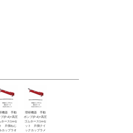
研機器 手動
理研機器 手動
プ(P-4)+高圧
ポンプ(P-4)+高圧
ムホース1mセ
ゴムホース1mセ
ト 片側ねじ
ット 片側クイ
みカップラオ
ックカップラメ