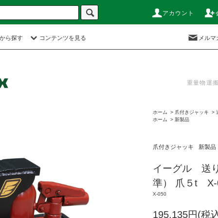
アカウント
から探す
コンテンツを見る
メルマ
重量物運
ホーム
>
爪付きジャッキ
>
ホーム
>
新製品
爪付きジャッキ
新製品
イーグル 送
準） 爪５t X-
X-050
195,135円(税込