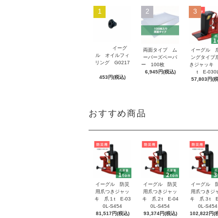
1
2
3
イーグ
両面タイプ ム
イーグル 
ル オイルフィ
ーバーズペーパ
ングタイプ
リング G0217
ー 100枚
きジャッキ 
6,945円(税込)
t E-030
453円(税込)
57,803円(
おすすめ商品
イーグル 防災
イーグル 防災
イーグル 
用爪つきジャッ
用爪つきジャッ
用爪つきジ
キ 爪１t E-03
キ 爪２t E-04
キ 爪３t E
0L-S454
0L-S454
0L-S454
81,517円(税込)
93,374円(税込)
102,822円(