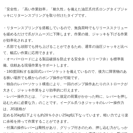
「安全性」「高い作業効率」「耐久性」を備えた油圧爪付爪ロングタイプジャ
ッキにリターンスプリングを取り付けたタイプです。
・リターンスプリングを搭載しているので、無負荷時でもリリーススクリュー
を緩めるだけで爪がスムーズに下降します。作業の後、ジャッキを下げる作業
が効率化されます。
・爪部でも頭部でも持ち上げることができるため、通常の油圧ジャッキと比べ
て、幅広い作業に応用できます。
・オーバーロードによる製品破損を防止する安全弁（リリーフ弁）を標準装
備。信頼ある現場作業をサポートします。
・180度回転する旋回式レバーソケットを備えているので、後方に障害物のあ
る狭い場所でも横からのポンプ操作が可能です。
・独自のレバーソケット構造により、一回のポンプ操作あたりのストロークが
大きく、ジャッキ作業をより効率的に行えます。
・レバー操作力とは、「ジャッキに規定の荷重がかかった時に、レバーを押し
込むために必要な力」のことです。イーグル爪つきジャッキのレバー操作力
は、JIS規格が
定める35kgf以下よりも約28％小さい25kgf以下なっています。軽い力でより楽
に余裕を持って作業することができます。
・付属の操作レバーは剛性があり、グリップ付きのため、押し込む力がしっか