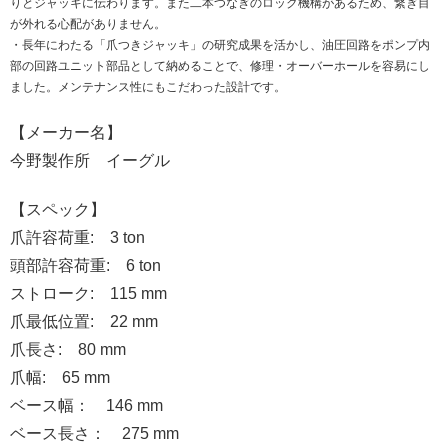
りとジャッキに伝わります。また二本つなぎのロック機構があるため、繋ぎ目
が外れる心配がありません。
・長年にわたる「爪つきジャッキ」の研究成果を活かし、油圧回路をポンプ内
部の回路ユニット部品として納めることで、修理・オーバーホールを容易にし
ました。メンテナンス性にもこだわった設計です。
【メーカー名】
今野製作所 イーグル
【スペック】
爪許容荷重: 3 ton
頭部許容荷重: 6 ton
ストローク: 115 mm
爪最低位置: 22 mm
爪長さ: 80 mm
爪幅: 65 mm
ベース幅： 146 mm
ベース長さ： 275 mm