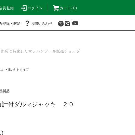
会員登録
ログイン
カート(0)
ガ登録・解除
お問い合わせ
搬作業に特化したマテハンツール販売ショップ
特注
>
圧力計付タイプ
新製品
力計付ダルマジャッキ ２０
)