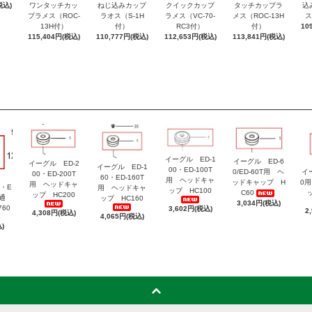
税込)
ワンタッチカッ
ねじ込みカップ
クイックカップ
タッチカップラ
込
プラメス（ROC-
ラオス（S-1H
ラメス（VC-70-
メス（ROC-13H
ス
13H付）
付）
RC3付）
付）
10
115,404円(税込)
110,777円(税込)
112,653円(税込)
113,841円(税込)
イーグル ED-1
イーグル ED-6
イーグル ED-2
イーグル ED-1
00・ED-100T
0/ED-60T用 ヘ
イ
00・ED-200T
60・ED-160T
用 ヘッドキャ
ッドキャップ H
0
用 ヘッドキャ
・E
用 ヘッドキャ
ップ HC100
C60
ップ HC200
共通
ップ HC160
3,034円(税込)
60
3,602円(税込)
2
4,308円(税込)
4,065円(税込)
)