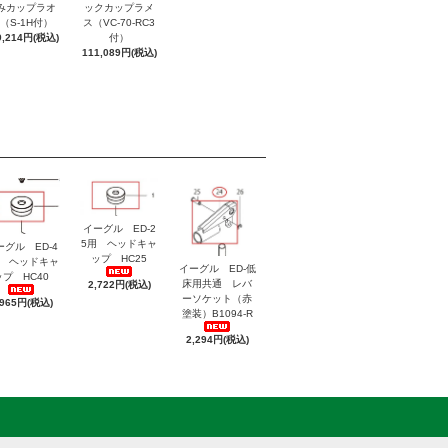
みカップラオ
ックカップラメ
（S-1H付）
ス（VC-70-RC3
9,214円(税込)
付）
111,089円(税込)
イーグル ED-2
5用 ヘッドキャ
ーグル ED-4
ップ HC25
用 ヘッドキャ
イーグル ED-低
ップ HC40
床用共通 レバ
2,722円(税込)
ーソケット（赤
,965円(税込)
塗装）B1094-R
2,294円(税込)