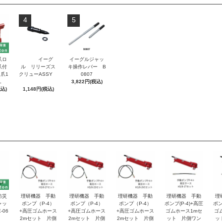
4
5
爪ロ
イーグ
イーグルジャッ
爪付
ル リリーズス
キ操作レバー B
爪1
クリューASSY
0807
L
3,822円(税込)
税込)
1,148円(税込)
防災
理研機器 手動
理研機器 手動
理研機器 手動
理研機器 手動
理
ャッ
ポンプ（P-4）
ポンプ（P-4）
ポンプ（P-4）
ポンプ(P-4)+高圧
ポン
-06
+高圧ゴムホース
+高圧ゴムホース
+高圧ゴムホース
ゴムホース1mセ
ゴ
2mセット 片側
2mセット 片側
2mセット 片側
ット 片側ワン
ッ