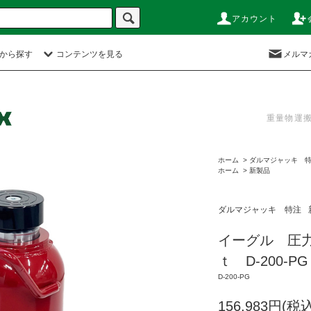
アカウント
から探す
コンテンツを見る
メルマ
重量物運
ホーム
>
ダルマジャッキ 
ホーム
>
新製品
ダルマジャッキ 特注
イーグル 圧
ｔ D-200-PG
D-200-PG
156,983円(税込