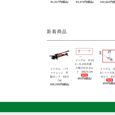
81,517円(税込)
93,374円(税込)
102,822円(
新着商品
イーグル G-16
0～G-200共通
六角穴付きボル
イーグル パワ
イーグル G
ト M825-UN
ーウェッジ 手
Dシリーズ
動ポンプ KB-0
ボルト E07
453円(税込)
7W
453円(税込
189,335円(税込)