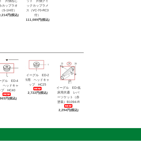
ト 片側ねじ
ット 片側クイ
みカップラオ
ックカップラメ
（S-1H付）
ス（VC-70-RC3
9,214円(税込)
付）
111,089円(税込)
イーグル ED-2
5用 ヘッドキャ
ーグル ED-4
ップ HC25
用 ヘッドキャ
イーグル ED-低
ップ HC40
床用共通 レバ
2,722円(税込)
ーソケット（赤
,965円(税込)
塗装）B1094-R
2,294円(税込)