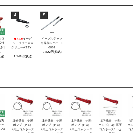
4
5
爪ロ
イーグ
イーグルジャッ
爪付
ル リリーズス
キ操作レバー B
爪1
クリューASSY
0807
L
3,822円(税込)
税込)
1,148円(税込)
防災
理研機器 手動
理研機器 手動
理研機器 手動
理研機器 手動
理
ャッ
ポンプ（P-4）
ポンプ（P-4）
ポンプ（P-4）
ポンプ(P-4)+高圧
ポン
-06
+高圧ゴムホース
+高圧ゴムホース
+高圧ゴムホース
ゴムホース1mセ
ゴ