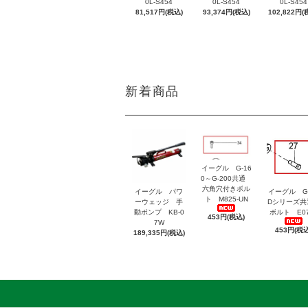
0L-S454
0L-S454
0L-S454
81,517円(税込)
93,374円(税込)
102,822円(
新着商品
イーグル G-16
0～G-200共通
六角穴付きボル
イーグル パワ
イーグル G
ト M825-UN
ーウェッジ 手
Dシリーズ
動ポンプ KB-0
ボルト E07
453円(税込)
7W
453円(税込
189,335円(税込)