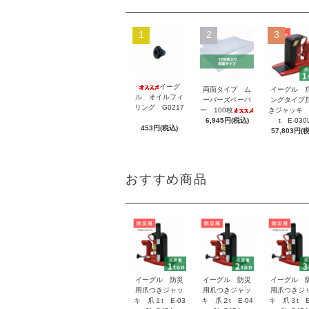
1
2
3
イーグ
両面タイプ ム
イーグル 
ル オイルフィ
ーバーズペーパ
ングタイプ
リング G0217
ー 100枚
きジャッキ 
6,945円(税込)
t E-030
453円(税込)
57,803円(
おすすめ商品
イーグル 防災
イーグル 防災
イーグル 
用爪つきジャッ
用爪つきジャッ
用爪つきジ
キ 爪１t E-03
キ 爪２t E-04
キ 爪３t E