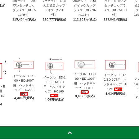
2mセット 片側
2mセット 片側
2mセット 片側
ット 片側ワン
ッ
税込)
ワンタッチカッ
ねじ込みカップ
クイックカップ
タッチカップラ
込
プラメス（ROC-
ラオス（S-1H
ラメス（VC-70-
メス（ROC-13H
ス
13H付）
付）
RC3付）
付）
10
115,404円(税込)
110,777円(税込)
112,653円(税込)
113,841円(税込)
イーグル ED-1
イーグル ED-6
イーグル ED-2
イーグル ED-1
00・ED-100T
0/ED-60T用 ヘ
イ
00・ED-200T
60・ED-160T
用 ヘッドキャ
ッドキャップ H
0
用 ヘッドキャ
・E
用 ヘッドキャ
ップ HC100
C60
ップ HC200
共通
ップ HC160
3,034円(税込)
60
3,602円(税込)
2
4,308円(税込)
4,065円(税込)
)