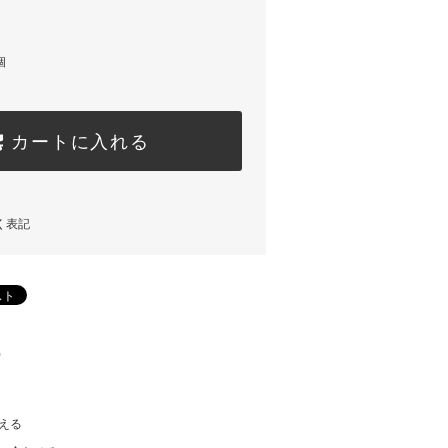
個
カートに入れる
く表記
)
える