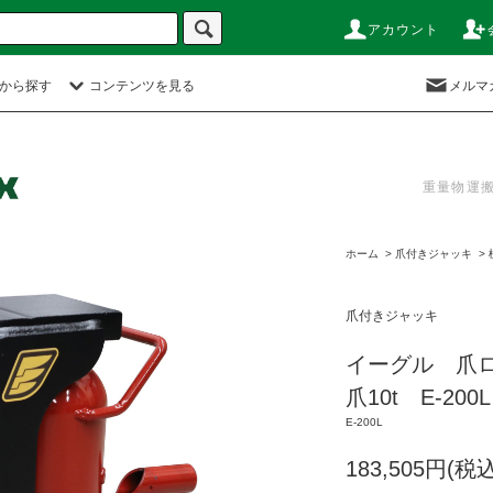
アカウント
から探す
コンテンツを見る
メルマ
重量物運
ホーム
>
爪付きジャッキ
>
爪付きジャッキ
イーグル 爪
爪10t E-200L
E-200L
183,505円(税込