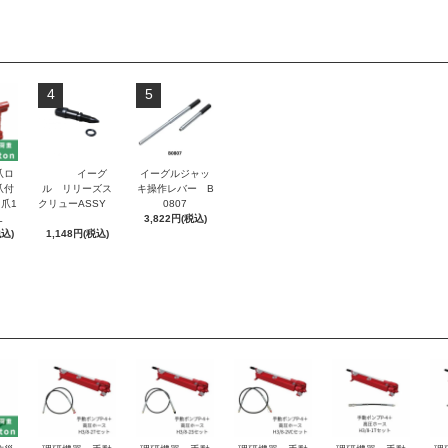
4
5
爪ロ
イーグ
イーグルジャッ
爪付
ル リリーズス
キ操作レバー B
爪1
クリューASSY
0807
L
3,822円(税込)
税込)
1,148円(税込)