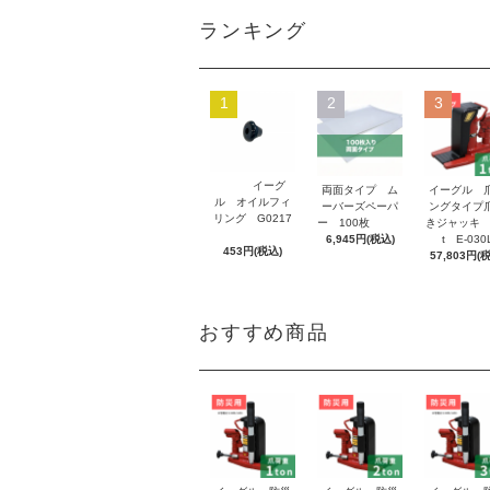
ランキング
1
2
3
イーグ
両面タイプ ム
イーグル 
ル オイルフィ
ーバーズペーパ
ングタイプ
リング G0217
ー 100枚
きジャッキ 
6,945円(税込)
t E-030
453円(税込)
57,803円(
おすすめ商品