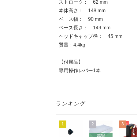
ストローク： 62 mm
本体高さ： 148 mm
ベース幅： 90 mm
ベース長さ： 149 mm
ヘッドキャップ径： 45 mm
質量：4.4kg
【付属品】
専用操作レバー1本
ランキング
1
2
3