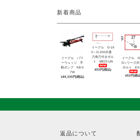
新着商品
イーグル G-16
0～G-200共通
六角穴付きボル
イーグル パワ
イーグル G
ト M825-UN
ーウェッジ 手
Dシリーズ
動ポンプ KB-0
ボルト E07
453円(税込)
7W
453円(税込
189,335円(税込)
返品について