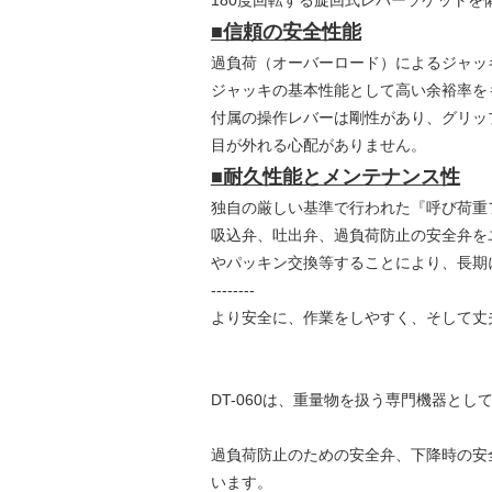
180度回転する旋回式レバーソケット
■信頼の安全性能
過負荷（オーバーロード）によるジャッ
ジャッキの基本性能として高い余裕率をも
付属の操作レバーは剛性があり、グリッ
目が外れる心配がありません。
■耐久性能とメンテナンス性
独自の厳しい基準で行われた『呼び荷重
吸込弁、吐出弁、過負荷防止の安全弁を
やパッキン交換等することにより、長期
--------
より安全に、作業をしやすく、そして丈
DT-060は、重量物を扱う専門機器と
過負荷防止のための安全弁、下降時の安
います。