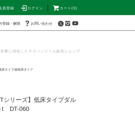
会員登録
ログイン
カート(0)
ガ登録・解除
お問い合わせ
搬作業に特化したマテハンツール販売ショップ
低床タイプ/超低床タイプ
DTシリーズ】低床タイプダル
 DT-060
)