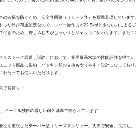
を備えているので、後方に障害物のある狭い場所でも、横からのポンプ操
キの破損を防ぐため、安全弁回路（リリーフ弁）を標準装備しています
った呼び荷重設定なので、レバー操作力が22.5kgfと少ない力による
プ付きのため、押し込む力がしっかりとジャッキに伝わります。また二
フルストーク繰返し試験』において、業界最高水準の性能評価を得てい
ユニット部品に集約、パッキン類の交換もやりやすく設計になっており
にわたってお使いいただけます。
夫で長持ち！
して、イーグル独自の厳しい耐久基準で作られています。
全性を重視したテーパー型リリーズスクリュー。丈夫で安全、長持ち、