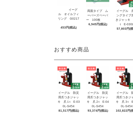
イーグ
両面タイプ ム
イーグル 
ル オイルフィ
ーバーズペーパ
ングタイプ
リング G0217
ー 100枚
きジャッキ 
6,945円(税込)
t E-030
453円(税込)
57,803円(
おすすめ商品
イーグル 防災
イーグル 防災
イーグル 
用爪つきジャッ
用爪つきジャッ
用爪つきジ
キ 爪１t E-03
キ 爪２t E-04
キ 爪３t E
0L-S454
0L-S454
0L-S454
81,517円(税込)
93,374円(税込)
102,822円(