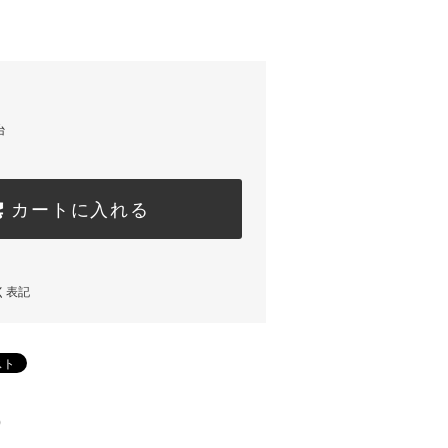
台
カートに入れる
く表記
)