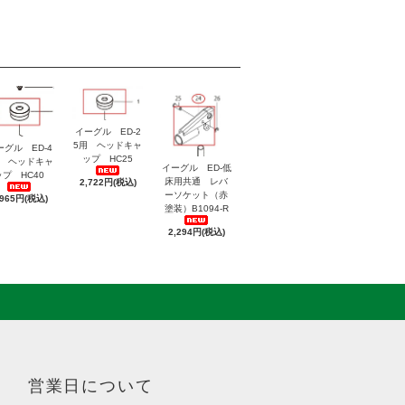
イーグル ED-2
5用 ヘッドキャ
ーグル ED-4
ップ HC25
用 ヘッドキャ
イーグル ED-低
ップ HC40
床用共通 レバ
2,722円(税込)
ーソケット（赤
,965円(税込)
塗装）B1094-R
2,294円(税込)
営業日について