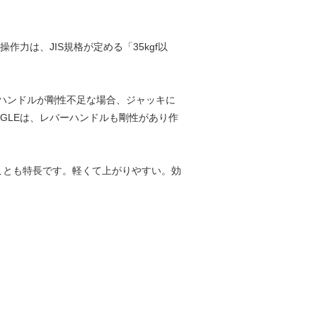
力は、JIS規格が定める「35kgf以
ハンドルが剛性不足な場合、ジャッキに
GLEは、レバーハンドルも剛性があり作
ことも特長です。軽くて上がりやすい。効