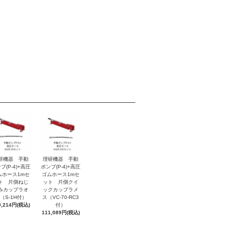
研機器 手動
理研機器 手動
プ(P-4)+高圧
ポンプ(P-4)+高圧
ムホース1mセ
ゴムホース1mセ
ト 片側ねじ
ット 片側クイ
みカップラオ
ックカップラメ
（S-1H付）
ス（VC-70-RC3
9,214円(税込)
付）
111,089円(税込)