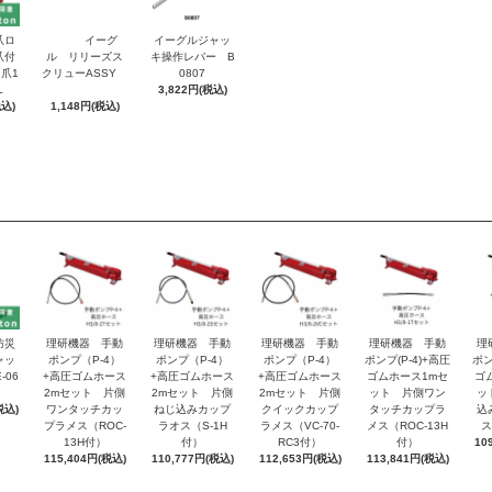
爪ロ
イーグ
イーグルジャッ
爪付
ル リリーズス
キ操作レバー B
爪1
クリューASSY
0807
L
3,822円(税込)
税込)
1,148円(税込)
防災
理研機器 手動
理研機器 手動
理研機器 手動
理研機器 手動
理
ャッ
ポンプ（P-4）
ポンプ（P-4）
ポンプ（P-4）
ポンプ(P-4)+高圧
ポン
-06
+高圧ゴムホース
+高圧ゴムホース
+高圧ゴムホース
ゴムホース1mセ
ゴ
2mセット 片側
2mセット 片側
2mセット 片側
ット 片側ワン
ッ
税込)
ワンタッチカッ
ねじ込みカップ
クイックカップ
タッチカップラ
込
プラメス（ROC-
ラオス（S-1H
ラメス（VC-70-
メス（ROC-13H
ス
13H付）
付）
RC3付）
付）
10
115,404円(税込)
110,777円(税込)
112,653円(税込)
113,841円(税込)