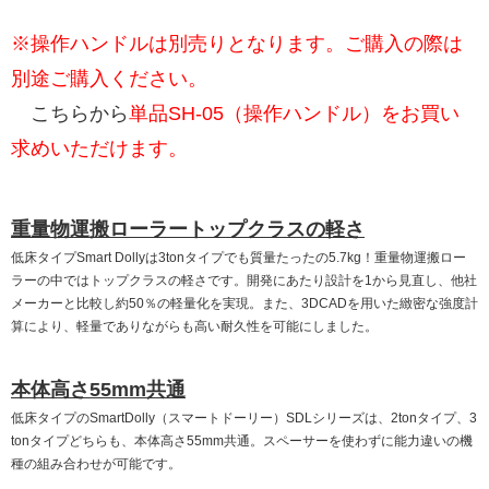
※操作ハンドルは別売りとなります。ご購入の際は
別途ご購入ください。
こちらから
単品SH-05（操作ハンドル）をお買い
求めいただけます。
重量物運搬ローラートップクラスの軽さ
低床タイプSmart Dollyは3tonタイプでも質量たったの5.7kg！重量物運搬ロー
ラーの中ではトップクラスの軽さです。開発にあたり設計を1から見直し、他社
メーカーと比較し約50％の軽量化を実現。また、3DCADを用いた緻密な強度計
算により、軽量でありながらも高い耐久性を可能にしました。
本体高さ55mm共通
低床タイプのSmartDolly（スマートドーリー）SDLシリーズは、2tonタイプ、3
tonタイプどちらも、本体高さ55mm共通。スペーサーを使わずに能力違いの機
種の組み合わせが可能です。