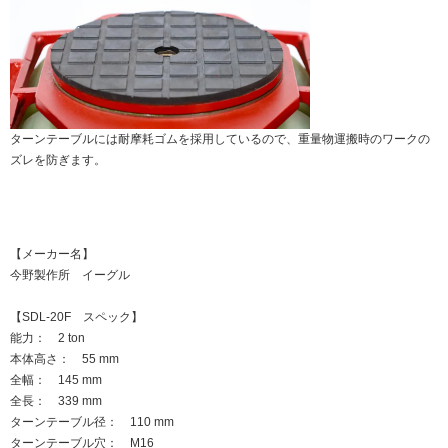
ターンテーブルには耐摩耗ゴムを採用しているので、重量物運搬時のワークの
ズレを防ぎます。
【メーカー名】
今野製作所 イーグル
【SDL-20F スペック】
能力： 2 ton
本体高さ： 55 mm
全幅： 145 mm
全長： 339 mm
ターンテーブル径： 110 mm
ターンテーブル穴： M16