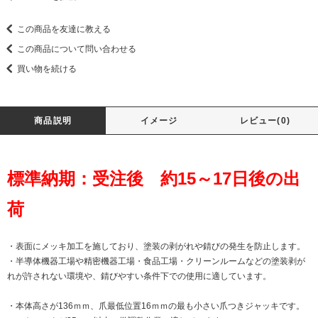
この商品を友達に教える
この商品について問い合わせる
買い物を続ける
商品説明
イメージ
レビュー(0)
標準納期：受注後 約15～17日後の出
荷
・表面にメッキ加工を施しており、塗装の剥がれや錆びの発生を防止します。
・半導体機器工場や精密機器工場・食品工場・クリーンルームなどの塗装剥が
れが許されない環境や、錆びやすい条件下での使用に適しています。
・本体高さが136ｍｍ、爪最低位置16ｍｍの最も小さい爪つきジャッキです。