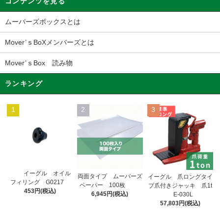
コンテンツを見る
ムーバーズボックスとは
Mover’ｓBoXメンバーズとは
Mover’ｓBox 読み物
ランキング
1
2
3
イーグル オイル
両面タイプ ムーバーズ
イーグル 爪ロングタイ
フィリング G0217
ペーパー 100枚
プ爪付きジャッキ 爪1t
453円(税込)
6,945円(税込)
E-030L
57,803円(税込)