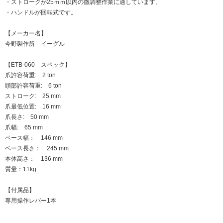
・ストロークが25ｍｍ以内の微調整作業に適しています。
・ハンドルが回転式です。
【メーカー名】
今野製作所 イーグル
【ETB-060 スペック】
爪許容荷重: 2 ton
頭部許容荷重: 6 ton
ストローク: 25 mm
爪最低位置: 16 mm
爪長さ: 50 mm
爪幅: 65 mm
ベース幅： 146 mm
ベース長さ： 245 mm
本体高さ： 136 mm
質量：11kg
【付属品】
専用操作レバー1本