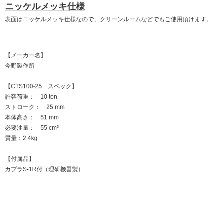
ニッケルメッキ仕様
表面はニッケルメッキ仕様なので、クリーンルームなどでもご使用頂けます。
【メーカー名】
今野製作所
【CTS100-25 スペック】
許容荷重： 10 ton
ストローク： 25 mm
本体高さ： 51 mm
必要油量： 55 cm³
質量：2.4kg
【付属品】
カプラS-1R付（理研機器製）