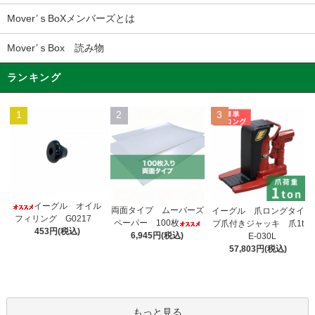
Mover’ｓBoXメンバーズとは
Mover’ｓBox 読み物
ランキング
1
2
3
イーグル オイル
両面タイプ ムーバーズ
イーグル 爪ロングタイ
フィリング G0217
ペーパー 100枚
プ爪付きジャッキ 爪1t
453円(税込)
6,945円(税込)
E-030L
57,803円(税込)
もっと見る