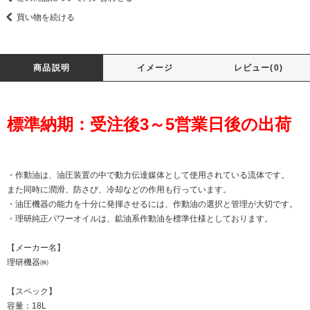
買い物を続ける
商品説明
イメージ
レビュー(0)
標準納期：受注後3～5営業日後の出荷
・作動油は、油圧装置の中で動力伝達媒体として使用されている流体です。
また同時に潤滑、防さび、冷却などの作用も行っています。
・油圧機器の能力を十分に発揮させるには、作動油の選択と管理が大切です。
・理研純正パワーオイルは、鉱油系作動油を標準仕様としております。
【メーカー名】
理研機器㈱
【スペック】
容量：18L